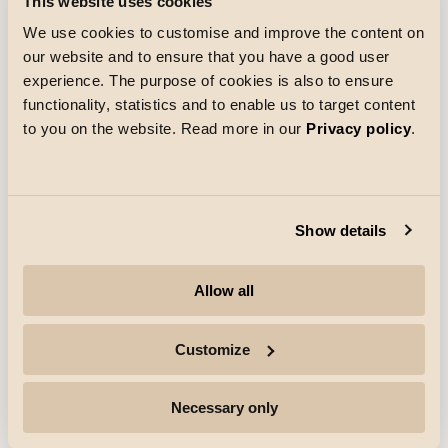
This website uses cookies
Ausschreibungstext
We use cookies to customise and improve the content on
our website and to ensure that you have a good user
experience. The purpose of cookies is also to ensure
functionality, statistics and to enable us to target content
Funktion
to you on the website. Read more in our
Privacy policy
.
Inklusive Controller und Zugentlastung. Muss mit 24-
V-Treiber und LEDstrip kombiniert werden. Kann mit
Funktion
einer RF-Fernbedienung oder einem
kabelgebundenen Drucktastenschalter gesteuert
werden.
Show details
Elektrisch
Allow all
System wattage
150W
Spannung
24V
Customize
Steuerung/Dimmen
Necessary only
Typ
Fernbedienung RF / Push Dim