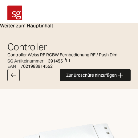
SG Armaturen
Weiter zum Hauptinhalt
Controller
Controller Weiss RF RGBW Fernbedienung RF / Push Dim
SG Artikelnummer
391455
EAN
7021983914552
Zur Broschüre hinzufügen
Zurück zur Artikelliste