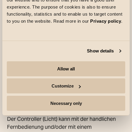
Aufbau-, Eck-, Einbau- oder Einputz-Montage
experience. The purpose of cookies is also to ensure
eingebracht werden. In Innenbereichen ist auch
functionality, statistics and to enable us to target content
eine Nutzung ohne Profile möglich. Die Profile
to you on the website. Read more in our
Privacy policy
.
werden mit einer robusten Frontabschirmung
aus Polycarbonat geliefert, die sich mühelos
mittels Reliefhaken anbringen und entfernen
Show details
lässt. Die Frontabschirmung ist auch als
Meterware erhältlich, damit sehr lange,
zusammenhängende Fronten gestaltet werden
Allow all
können (Die Abschirmung auf der Rolle passt
nicht zu den Profilen Soft und Slim. Dies gilt auch
Customize
für die Rund-Abschirmung). Für die
Stromversorgung der StripLine TW sind ein
Necessary only
Treiber und ein Controller erforderlich.
Der Controller (Licht) kann mit der handlichen
Fernbedienung und/oder mit einem