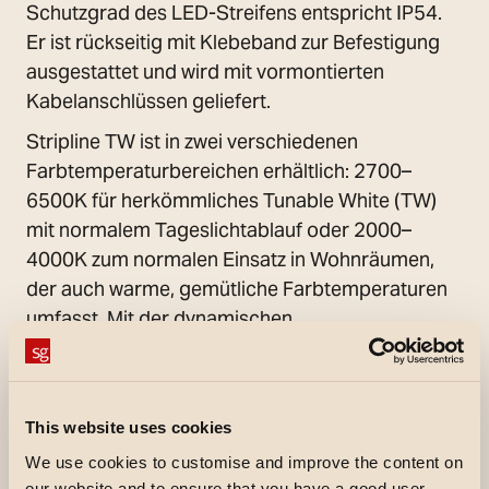
Schutzgrad des LED-Streifens entspricht IP54.
Er ist rückseitig mit Klebeband zur Befestigung
ausgestattet und wird mit vormontierten
Kabelanschlüssen geliefert.
Stripline TW ist in zwei verschiedenen
Farbtemperaturbereichen erhältlich: 2700–
6500K für herkömmliches Tunable White (TW)
mit normalem Tageslichtablauf oder 2000–
4000K zum normalen Einsatz in Wohnräumen,
der auch warme, gemütliche Farbtemperaturen
umfasst. Mit der dynamischen
Weißlichtanpassung (Tunable White, TW) lassen
sich Lichtstärke und Farbtemperatur unabhängig
voneinander regeln.
This website uses cookies
Der LED-Streifen kann in eines der vier
We use cookies to customise and improve the content on
angebotenen StripLine-Aluminiumprofile für die
our website and to ensure that you have a good user