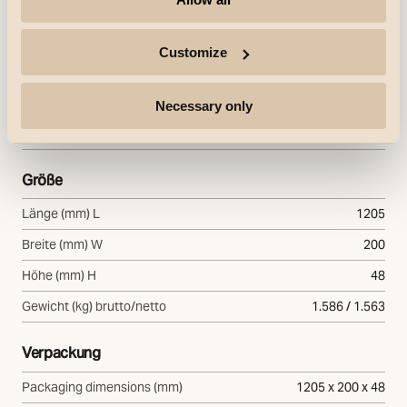
Farbe
Weiss (RAL 9010, Glanz 25%)
Customize
Montage/Anschluss
Montage
Innen
Necessary only
Modul
1200 296mm
Größe
Länge (mm) L
1205
Breite (mm) W
200
Höhe (mm) H
48
Gewicht (kg) brutto/netto
1.586 / 1.563
Verpackung
Packaging dimensions (mm)
1205 x 200 x 48