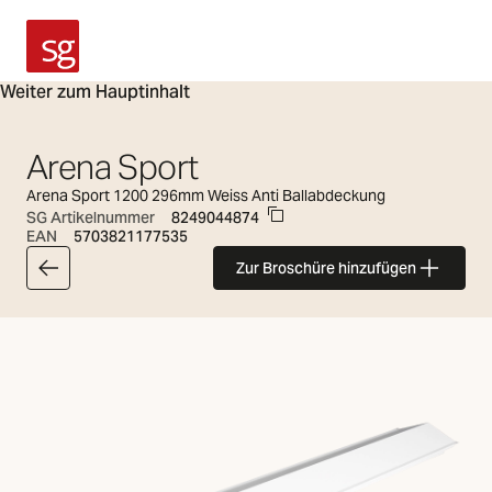
SG Armaturen
Weiter zum Hauptinhalt
Arena Sport
Arena Sport 1200 296mm Weiss Anti Ballabdeckung
SG Artikelnummer
8249044874
EAN
5703821177535
Zur Broschüre hinzufügen
Zurück zur Artikelliste