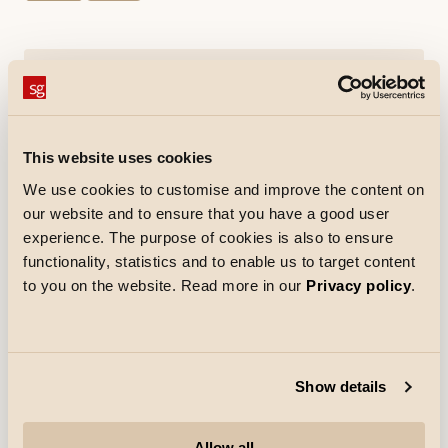
Werkzeuge
EnergyCalc
This website uses cookies
Herunterladen
We use cookies to customise and improve the content on
Datenblatt
Montageanleitung
our website and to ensure that you have a good user
pdf
(Öffnet in neuer Registerkarte)
pdf
(Öffnet in neuer Registerkarte)
experience. The purpose of cookies is also to ensure
CE-Erklärung
pdf
(Öffnet in neuer Registerkarte)
functionality, statistics and to enable us to target content
to you on the website. Read more in our
Privacy policy
.
Ausschreibungstext
Show details
Materialien und Ausführung
Allow all