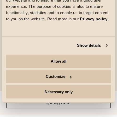
our website and to ensure that you have a good user
es benötigt wird. Er ist einfach an allen gängigen
experience. The purpose of cookies is also to ensure
Deckenanschlüssen und -dosen zu montieren
functionality, statistics and to enable us to target content
und für eine Durchgangsverdrahtung geeignet.
to you on the website. Read more in our
Privacy policy
.
Der Spot ist standardmäßig mit einem
schwarzen Blendring mit geringer Blendwirkung
ausgestattet. Andere Blendringe in Weiß oder
Gold sind als Zubehör erhältlich.
Show details
Allow all
Customize
Necessary only
Sprung zu