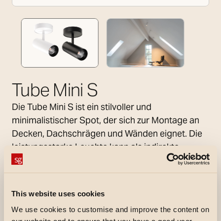
Tube Mini S
Die Tube Mini S ist ein stilvoller und
minimalistischer Spot, der sich zur Montage an
Decken, Dachschrägen und Wänden eignet. Die
leistungsstarke Leuchte kann als indirekte
Lichtquelle zur allgemeinen Beleuchtung
eingesetzt werden oder zur direkten
Beleuchtung, um bestimmte Bereiche
This website uses cookies
hervorzuheben. Der Spot lässt sich drehen und
We use cookies to customise and improve the content on
neigen, damit das Licht genau dahin strahlt, wo