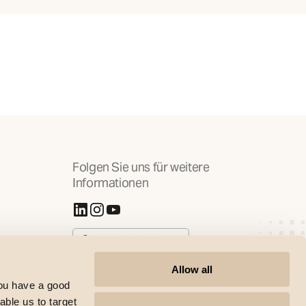
Folgen Sie uns für weitere
Informationen
(Öffnet in neuer Registerkarte)
(Öffnet in neuer Registerkarte)
(Öffnet in neuer Registerkarte)
Cookies verwalten
Allow all
you have a good
able us to target