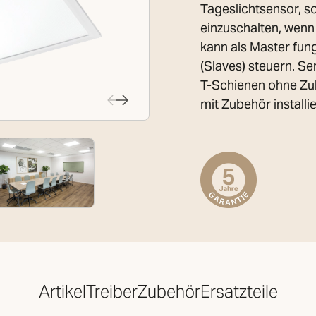
Tageslichtsensor, so
einzuschalten, wenn
kann als Master fun
(Slaves) steuern. S
T-Schienen ohne Zu
mit Zubehör installi
Artikel
Treiber
Zubehör
Ersatzteile