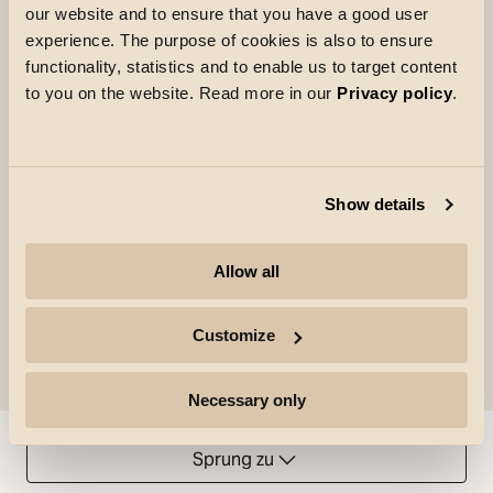
our website and to ensure that you have a good user
Die stilvolle, schlanke Leuchte mit präziser
experience. The purpose of cookies is also to ensure
Linsentechnologie lenkt das Licht gezielt dorthin,
functionality, statistics and to enable us to target content
to you on the website. Read more in our
Privacy policy
.
wo es benötigt wird. Der im Schienenadapter
integrierte Treiber verfügt über DIP-Schalter zur
einfachen Anpassung der Lichtleistung sowie zur
Reduzierung des UGR-Werts – für optimalen
Show details
Sehkomfort und maximale Flexibilität.
Allow all
Customize
Necessary only
Sprung zu