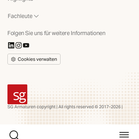
Fachleute
Folgen Sie uns für weitere Informationen
(Öffnet in neuer Registerkarte)
(Öffnet in neuer Registerkarte)
(Öffnet in neuer Registerkarte)
Cookies verwalten
SG Armaturen
SG Armaturen copyright | All rights reserved © 2017-2026 |