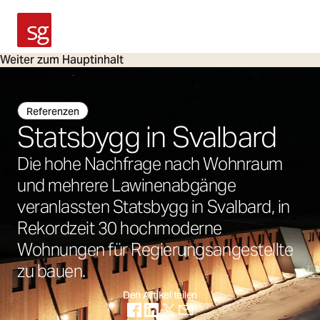
SG Armaturen
Weiter zum Hauptinhalt
Referenzen
Statsbygg in Svalbard
Die hohe Nachfrage nach Wohnraum
und mehrere Lawinenabgänge
veranlassten Statsbygg in Svalbard, in
Rekordzeit 30 hochmoderne
Wohnungen für Regierungsangestellte
zu bauen.
Den Artikel teilen
(Öffnet in neuer Registerkarte)
(Öffnet in neuer Registerkarte)
(Öffnet in neuer Registerkarte)
(Öffnet in neuer Registerka