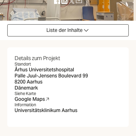
(Öffnet in neuer Registerkarte)
(Öffnet in neuer Registerkarte)
(Öffnet in neuer Registerkarte)
(Öffnet in neuer Registerka
Liste der Inhalte
Details zum Projekt
Standort
Århus Universitetshospital
Palle Juul-Jensens Boulevard 99
8200 Aarhus
Dänemark
Siehe Karte
Google Maps
(Öffnet in neuer Registerkarte)
Information
Universitätsklinikum Aarhus