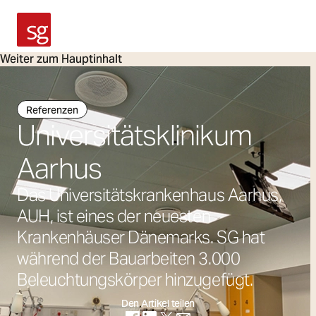
SG Armaturen
Weiter zum Hauptinhalt
Referenzen
Universitätsklinikum
Aarhus
Das Universitätskrankenhaus Aarhus,
AUH, ist eines der neuesten
Krankenhäuser Dänemarks. SG hat
während der Bauarbeiten 3.000
Beleuchtungskörper hinzugefügt.
Den Artikel teilen