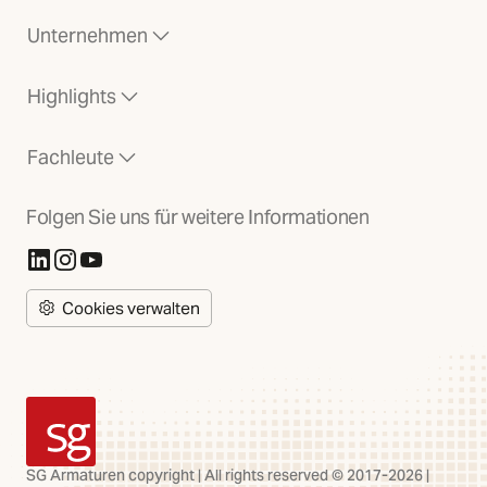
Unternehmen
Highlights
Fachleute
Folgen Sie uns für weitere Informationen
(Öffnet in neuer Registerkarte)
(Öffnet in neuer Registerkarte)
(Öffnet in neuer Registerkarte)
Cookies verwalten
SG Armaturen
SG Armaturen copyright | All rights reserved © 2017-2026 |