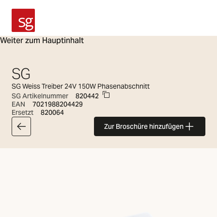
SG Armaturen
Weiter zum Hauptinhalt
SG
SG Weiss Treiber 24V 150W Phasenabschnitt
SG Artikelnummer
820442
EAN
7021988204429
Ersetzt
820064
Zur Broschüre hinzufügen
Zurück zur Artikelliste