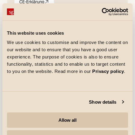
CE-Erklärung
pdf
(Öffnet in neuer Registerkarte)
Ausschreibungstext
This website uses cookies
We use cookies to customise and improve the content on
our website and to ensure that you have a good user
Elektrisch
experience. The purpose of cookies is also to ensure
functionality, statistics and to enable us to target content
Leistung
150W
to you on the website. Read more in our
Privacy policy
.
System wattage
150W
Spannung
220-240V
Max. Leuchten pro
B10: 2, B16: 4, C10: 3,
Show details
Leitungsschutzschalter
C16: 6
Lichttechnik
Allow all
Lebensdauer
50.000