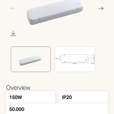
Overview
Leistung
IP Klasse
150W
IP20
50.000
Lebensdauer