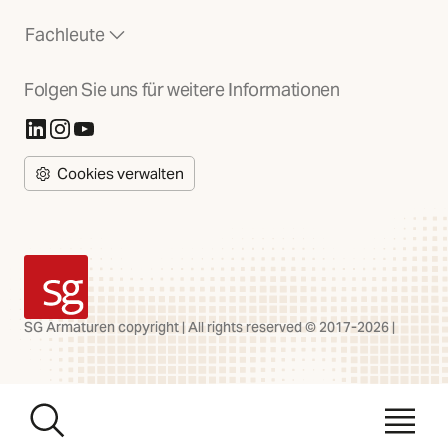
Fachleute
Folgen Sie uns für weitere Informationen
(Öffnet in neuer Registerkarte)
(Öffnet in neuer Registerkarte)
(Öffnet in neuer Registerkarte)
Cookies verwalten
SG Armaturen
SG Armaturen copyright | All rights reserved © 2017-2026 |