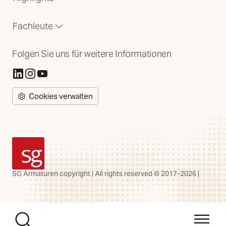
Fachleute
Folgen Sie uns für weitere Informationen
(Öffnet in neuer Registerkarte)
(Öffnet in neuer Registerkarte)
(Öffnet in neuer Registerkarte)
Cookies verwalten
SG Armaturen
SG Armaturen copyright | All rights reserved © 2017-2026 |