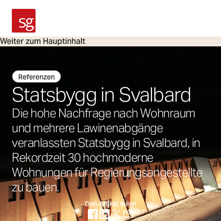
SG Armaturen
Weiter zum Hauptinhalt
Referenzen
Statsbygg in Svalbard
Die hohe Nachfrage nach Wohnraum
und mehrere Lawinenabgänge
veranlassten Statsbygg in Svalbard, in
Rekordzeit 30 hochmoderne
Wohnungen für Regierungsangestellte
zu bauen.
Den Artikel teilen
(Öffnet in neuer Registerkarte)
(Öffnet in neuer Registerkarte)
(Öffnet in neuer Registerkarte)
(Öffnet in neuer Registerka