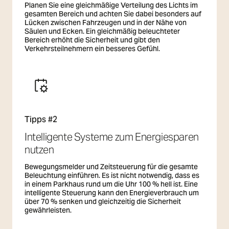
Kombination mit einer intelligenten Steuerung
Planen Sie eine gleichmäßige Verteilung des Lichts im
ist die Standardlösung. Bewegungsmelder und
gesamten Bereich und achten Sie dabei besonders auf
Lücken zwischen Fahrzeugen und in der Nähe von
Zeitsteuerung ermöglichen es, die Beleuchtung
Säulen und Ecken. Ein gleichmäßig beleuchteter
auf ein Minimum zu reduzieren, wenn der
Bereich erhöht die Sicherheit und gibt den
Bereich leer ist, und sofort auf volle Helligkeit
Verkehrsteilnehmern ein besseres Gefühl.
zu erhöhen, wenn ein Auto oder eine Person
erkannt wird. Dieser Ansatz bietet Sicherheit
auf Abruf und ermöglicht gleichzeitig
erhebliche Betriebseinsparungen. SG
Armaturen bietet Beleuchtungslösungen für
Parkhäuser, bei denen die Sicherheit im
Vordergrund steht und die eine maximale
Tipps #2
Investitionsrendite bieten. Unsere langlebigen,
Intelligente Systeme zum Energiesparen
hocheffizienten und intelligenten Systeme sind
darauf ausgelegt, die Betriebskosten zu
nutzen
senken und gleichzeitig eine sichere
Umgebung für alle Nutzer zu schaffen.
Bewegungsmelder und Zeitsteuerung für die gesamte
Beleuchtung einführen. Es ist nicht notwendig, dass es
in einem Parkhaus rund um die Uhr 100 % hell ist. Eine
intelligente Steuerung kann den Energieverbrauch um
über 70 % senken und gleichzeitig die Sicherheit
gewährleisten.