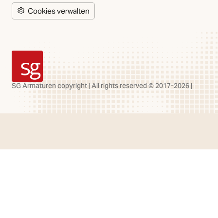
Cookies verwalten
SG Armaturen
SG Armaturen copyright | All rights reserved © 2017-2026 |