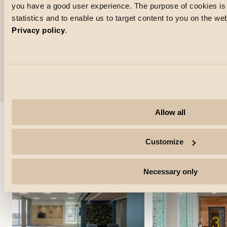
und Sicherheit
you have a good user experience. The purpose of cookies is a
statistics and to enable us to target content to you on the w
Verwenden Sie Leuchten mit guter optischer Kontrolle,
Privacy policy
.
die das Licht nach unten auf den Boden und nicht
seitlich in die Augen der Autofahrer richten. Die
Reduzierung der Blendung ist wichtig, damit Autofahrer
sicher navigieren und Fußgänger leicht erkennen
können.
Allow all
Lassen Sie sich für andere
Customize
Kategorien inspirieren
Necessary only