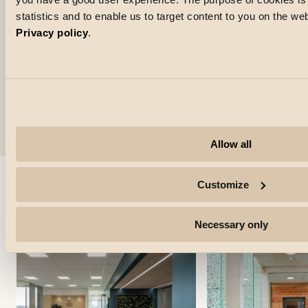
Prévoir un usage multiple avec des
statistics and to enable us to target content to you on the w
systèmes intelligents
Privacy policy
.
Pour les lieux à usages multiples, il est conseillé de
mettre en place un système de contrôle DALI avec des
scènes d'éclairage préprogrammées. Cela permet au
personnel de passer instantanément d'un éclairage
optimal à un autre, maximisant ainsi la fonctionnalité et
les économies d'énergie.
Allow all
Customize
S'inspirer des autres
catégories
Necessary only