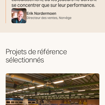
se concentrer que sur leur performance.
Erik Nordermoen
Directeur des ventes, Norvège
Projets de référence
SG a participé à la réalisation d'un large éventail de
sélectionnés