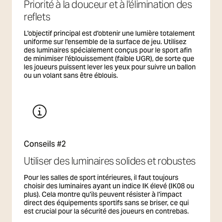
outre, tous les plans d'éclairage pour les sports
Priorité à la douceur et à l'élimination des
professionnels doivent respecter des normes
reflets
nationales et internationales spécifiques qui
dictent les niveaux d'éclairage, l'uniformité et le
L'objectif principal est d'obtenir une lumière totalement
contrôle de l'éblouissement requis pour
uniforme sur l'ensemble de la surface de jeu. Utilisez
des luminaires spécialement conçus pour le sport afin
chaque type de sport et chaque niveau de
de minimiser l'éblouissement (faible UGR), de sorte que
compétition. SG Armaturen fournit des
les joueurs puissent lever les yeux pour suivre un ballon
systèmes d'éclairage de haute performance
ou un volant sans être éblouis.
pour les installations sportives qui sont
construits pour durer. Nos solutions sont
conçues pour répondre aux normes
rigoureuses en matière d'éclairage sportif,
offrant un confort visuel supérieur aux athlètes
et une efficacité opérationnelle aux
gestionnaires d'installations.
Conseils #2
Utiliser des luminaires solides et robustes
Pour les salles de sport intérieures, il faut toujours
choisir des luminaires ayant un indice IK élevé (IK08 ou
plus). Cela montre qu'ils peuvent résister à l'impact
direct des équipements sportifs sans se briser, ce qui
est crucial pour la sécurité des joueurs en contrebas.