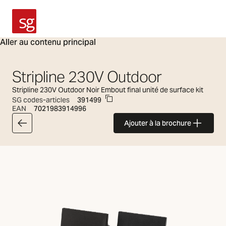
SG Armaturen
Aller au contenu principal
Stripline 230V Outdoor
Stripline 230V Outdoor Noir Embout final unité de surface kit
SG codes-articles
391499
EAN
7021983914996
Ajouter à la brochure
Retour à l'article