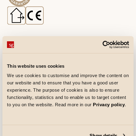
Outils
EnergyCalc
This website uses cookies
We use cookies to customise and improve the content on
Téléchargements
our website and to ensure that you have a good user
Fiche technique
experience. The purpose of cookies is also to ensure
pdf
(S'ouvre dans un nouvel onglet)
functionality, statistics and to enable us to target content
Instructions de montage
pdf
(S'ouvre dans un nouvel onglet)
to you on the website. Read more in our
Privacy policy
.
Déclaration\_CE
pdf
(S'ouvre dans un nouvel onglet)
Show details