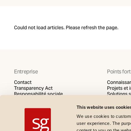
Could not load articles. Please refresh the page.
Entreprise
Points for
Contact
Connaissa
Transparency Act
Projets et 
Responsabilité sociale
Solutions 
Politique de confidentialité
SG video
Politique en matière de cookies
This website uses cookie
We use cookies to customi
user experience. The purpos
content to you on the web