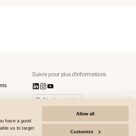
Suivre pour plus d'informations
nts
(S'ouvre dans un nouvel onglet)
(S'ouvre dans un nouvel onglet)
(S'ouvre dans un nouvel onglet)
Gérer les cookies
Allow all
you have a good
able us to target
Customize