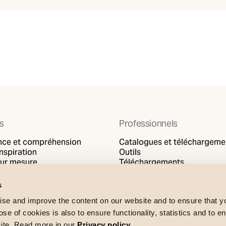
ts
Professionnels
nce et compréhension
Catalogues et téléchargeme
inspiration
Outils
sur mesure
Téléchargements
Support
s
se and improve the content on our website and to ensure that 
e of cookies is also to ensure functionality, statistics and to en
site. Read more in our
Privacy policy
.