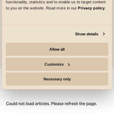
functionality, statistics and to enable us to target content
livré avec une collerette noire standard, et offre
to you on the website. Read more in our
Privacy policy
.
un éclairage peu éblouissant. D’autres
collerettes blanches et or sont disponibles en
accessoire.
Show details
Allow all
Customize
Necessary only
Aller à
Could not load articles. Please refresh the page.