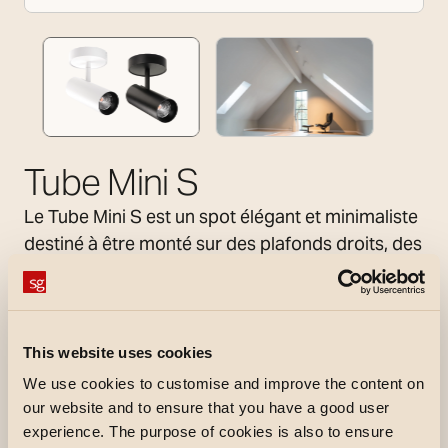
Tube Mini S
Le Tube Mini S est un spot élégant et minimaliste
destiné à être monté sur des plafonds droits, des
plafonds inclinés ou des murs. Sa puissante
lumière peut être utilisée indirectement pour
l’éclairage général ou directement pour mettre
en valeur certaines parties de l’environnement.
This website uses cookies
Le spot peut être tourné et incliné pour éclairer
We use cookies to customise and improve the content on
l’endroit exact où la lumière est nécessaire.
our website and to ensure that you have a good user
Montage et raccordement faciles. Le spot est
experience. The purpose of cookies is also to ensure