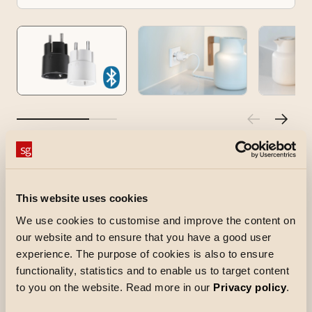
Smart Plug
La Smart Plug est un dispositif qui se connecte à
This website uses cookies
une prise schuko pour allumer et éteindre les
We use cookies to customise and improve the content on
appareils connectés tels que les cafetières, les
our website and to ensure that you have a good user
lampes, les chauffages, etc. Elle est contrôlée via
experience. The purpose of cookies is also to ensure
l'application SG Smart, Smart Switch, ou un
functionality, statistics and to enable us to target content
interrupteur directement sur l'appareil.
to you on the website. Read more in our
Privacy policy
.