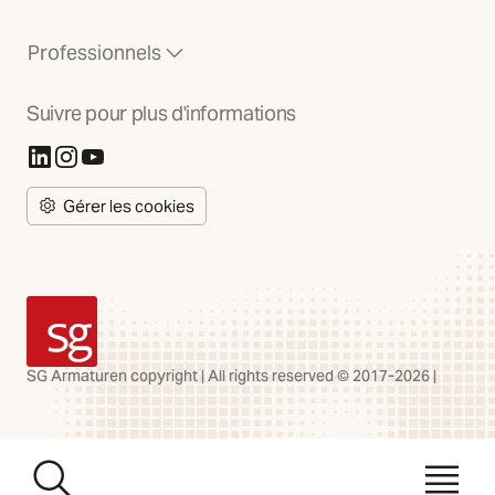
Professionnels
Suivre pour plus d'informations
(S'ouvre dans un nouvel onglet)
(S'ouvre dans un nouvel onglet)
(S'ouvre dans un nouvel onglet)
Gérer les cookies
SG Armaturen
SG Armaturen copyright | All rights reserved © 2017-2026 |