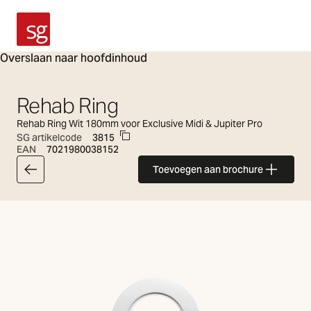
SG Armaturen
Overslaan naar hoofdinhoud
Rehab Ring
Rehab Ring Wit 180mm voor Exclusive Midi & Jupiter Pro
SG artikelcode
3815
EAN
7021980038152
Toevoegen aan brochure
Terug naar artikel lijst