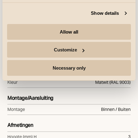
Specificatietekst
Show details
Allow all
Functie
Functie
for Exclusive Midi & Jupiter Pro
Customize
Materiaal en afwerking
Necessary only
Behuizing
Roestvrij staal
Kleur
Matwit (RAL 9003)
Montage/Aansluiting
Montage
Binnen / Buiten
Afmetingen
Hoogte (mm) H
3