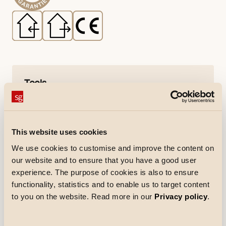
Tools
EnergyCalc
Downloads
This website uses cookies
Specificatieblad
Montage-instructie
We use cookies to customise and improve the content on
pdf
(Opent in nieuw tabblad)
pdf
(Opent in nieuw tabblad)
our website and to ensure that you have a good user
CE-verklaring
Revit file - Generic
pdf
(Opent in nieuw tabblad)
rfa
experience. The purpose of cookies is also to ensure
functionality, statistics and to enable us to target content
Revit file - Ceiling Based
rfa
to you on the website. Read more in our
Privacy policy
.