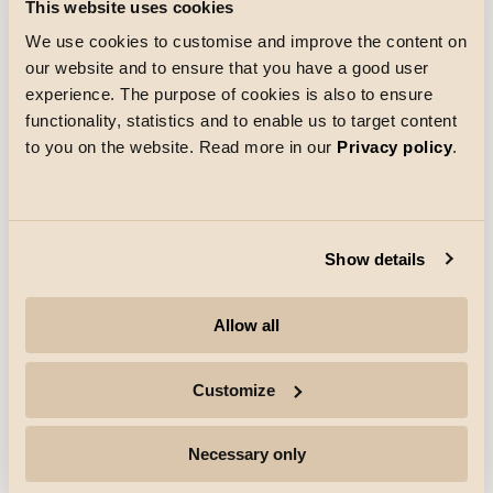
This website uses cookies
Het Mozes Centrum in Nittedal is onlangs heropend na
een uitbreiding. SG hielp de verlichting toen het
We use cookies to customise and improve the content on
winkelcentrum in omvang verdubbelde.
our website and to ensure that you have a good user
Ontdek meer
experience. The purpose of cookies is also to ensure
functionality, statistics and to enable us to target content
to you on the website. Read more in our
Privacy policy
.
Show details
Allow all
Customize
Necessary only
Referenties
Ingeniør'ne