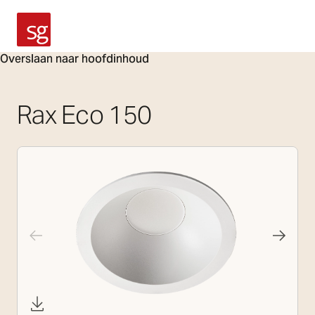
SG Armaturen
Overslaan naar hoofdinhoud
Rax Eco 150