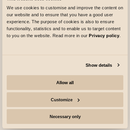
functionele als sfeervolle doeleinden. Door de
We use cookies to customise and improve the content on
voorkant te draaien, kun je een subtiele opening
our website and to ensure that you have a good user
creëren die een decoratief accent toevoegt.
experience. The purpose of cookies is also to ensure
functionality, statistics and to enable us to target content
Zip Jelsa wordt standaard geleverd met een
to you on the website. Read more in our
Privacy policy
.
zwarte frontring, terwijl een elegante gouden ring
verkrijgbaar is als accessoire om het ontwerp
verder te verfraaien.
Een Zip pendeladapter is inbegrepen. Kan ook
Show details
worden gebruikt met inbouw- of
opbouwplafonddozen voor pendel.
Allow all
Customize
Necessary only