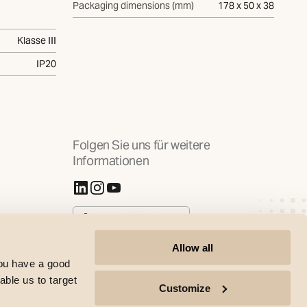
Packaging dimensions (mm)
178 x 50 x 38
Klasse III
IP20
Folgen Sie uns für weitere
Informationen
(Öffnet in neuer Registerkarte)
(Öffnet in neuer Registerkarte)
(Öffnet in neuer Registerkarte)
Cookies verwalten
Allow all
you have a good
able us to target
Customize