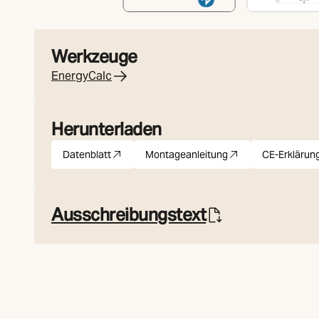
Werkzeuge
EnergyCalc
Herunterladen
Datenblatt
Montageanleitung
CE-Erklärun
pdf
(Öffnet in neuer Registerkarte)
pdf
(Öffnet in neuer Registerkar
pdf
(Öffn
Ausschreibungstext