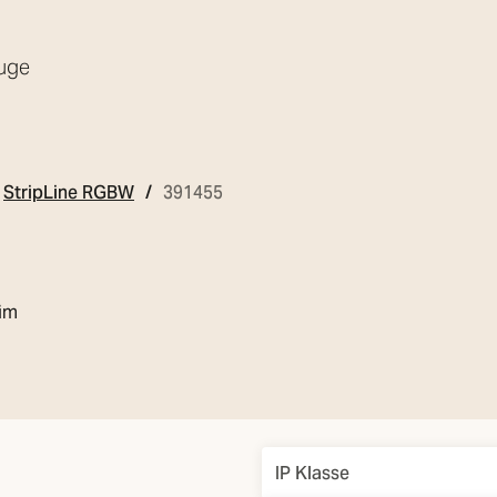
uge
StripLine RGBW
391455
im
Overview
IP Klasse