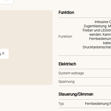
Funktion
Inklusive 
Zugentlastung. M
Treiber und LEDstr
werden. Kann 
Funktion
Fernbedienun
kabe
Drucktastenschal
g
te)
et in neuer Registerkarte)
Elektrisch
System wattage
Spannung
Steuerung/Dimmen
Typ
Fernbedienung R