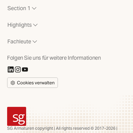
Section 1
Highlights
Fachleute
Folgen Sie uns für weitere Informationen
(Öffnet in neuer Registerkarte)
(Öffnet in neuer Registerkarte)
(Öffnet in neuer Registerkarte)
Cookies verwalten
SG Armaturen
SG Armaturen copyright | All rights reserved © 2017-2026 |