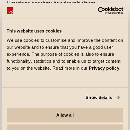
Unterlage geschraubt oder mit einem
Befestigungsset (separat erhältlich) montiert
werden. Der Poller verfügt über einen
innovativen Einstellmechanismus, mit dem sich
This website uses cookies
der Pfosten von oben korrigieren lässt. Der
We use cookies to customise and improve the content on
Fagernes Poller ist auch in einer Version mit
our website and to ensure that you have a good user
Steckdose erhältlich – sehr praktisch für alle
experience. The purpose of cookies is also to ensure
Dinge, die Strom im Garten benötigen. Ist
functionality, statistics and to enable us to target content
zusätzlich mit Tageslicht- und Bewegungssensor
to you on the website. Read more in our
Privacy policy
.
(PIR) erhältlich. Wenn es dunkel ist, schaltet sich
das Licht bei Bewegung ein und leuchtet
entsprechend der eingestellten Dauer. Eine gute
Möglichkeit, Strom zu sparen und die
Show details
Lichtverschmutzung zu minimieren. Der Sensor
kann auch das Licht von anderen Leuchten
Allow all
(Folgegeräten) steuern. Eine Abschirmplatte ist
als Zubehör erhältlich und kann bei Bedarf