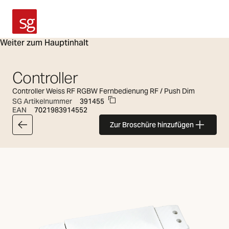
SG Armaturen
Weiter zum Hauptinhalt
Controller
Controller Weiss RF RGBW Fernbedienung RF / Push Dim
SG Artikelnummer
391455
EAN
7021983914552
Zur Broschüre hinzufügen
Zurück zur Artikelliste