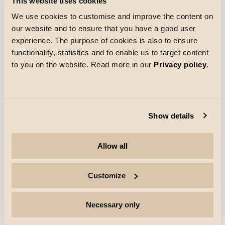
This website uses cookies
Ausschreibungstext
We use cookies to customise and improve the content on
our website and to ensure that you have a good user
experience. The purpose of cookies is also to ensure
functionality, statistics and to enable us to target content
Funktion
to you on the website. Read more in our
Privacy policy
.
Inklusive Controller und Zugentlastung. Muss mit 24-
V-Treiber und LEDstrip kombiniert werden. Kann mit
Funktion
einer RF-Fernbedienung oder einem
kabelgebundenen Drucktastenschalter gesteuert
werden.
Show details
Elektrisch
Allow all
System wattage
150W
Spannung
24V
Customize
Steuerung/Dimmen
Necessary only
Typ
Fernbedienung RF / Push Dim