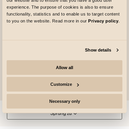
our website and to ensure that you have a good user
es benötigt wird. Er ist einfach an allen gängigen
experience. The purpose of cookies is also to ensure
Deckenanschlüssen und -dosen zu montieren
functionality, statistics and to enable us to target content
und für eine Durchgangsverdrahtung geeignet.
to you on the website. Read more in our
Privacy policy
.
Der Spot ist standardmäßig mit einem
schwarzen Blendring mit geringer Blendwirkung
ausgestattet. Andere Blendringe in Weiß oder
Gold sind als Zubehör erhältlich.
Show details
Allow all
Customize
Necessary only
Sprung zu