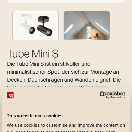
Tube Mini S
Die Tube Mini S ist ein stilvoller und
minimalistischer Spot, der sich zur Montage an
Decken, Dachschrägen und Wänden eignet. Die
leistungsstarke Leuchte kann als indirekte
Lichtquelle zur allgemeinen Beleuchtung
eingesetzt werden oder zur direkten
Beleuchtung, um bestimmte Bereiche
This website uses cookies
hervorzuheben. Der Spot lässt sich drehen und
We use cookies to customise and improve the content on
neigen, damit das Licht genau dahin strahlt, wo