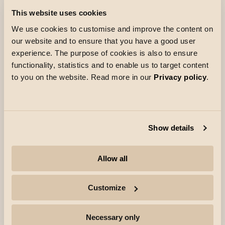
weiche und angenehme Beleuchtung, die sich
This website uses cookies
sowohl für funktionale als auch für
We use cookies to customise and improve the content on
stimmungsvolle Zwecke eignet. Durch Drehen
our website and to ensure that you have a good user
der Vorderseite können Sie einen Lichtschlitz
experience. The purpose of cookies is also to ensure
öffnen, der eine dekorative Note verleiht. Die Zip
functionality, statistics and to enable us to target content
Jelsa wird standardmäßig mit einem schwarzen
to you on the website. Read more in our
Privacy policy
.
Frontring geliefert, während ein eleganter
Goldring als Zubehör erhältlich ist, um das
Design weiter aufzuwerten. Ein Zip-Adapter für
Pendelleuchten ist im Lieferumfang enthalten.
Show details
Kann auch mit versenkten oder aufgesetzten
Deckenkästen für Pendelleuchten verwendet
Allow all
werden.
Customize
Necessary only