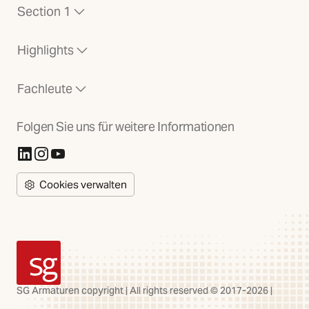
Section 1
Highlights
Fachleute
Folgen Sie uns für weitere Informationen
(Öffnet in neuer Registerkarte)
(Öffnet in neuer Registerkarte)
(Öffnet in neuer Registerkarte)
Cookies verwalten
SG Armaturen
SG Armaturen copyright | All rights reserved © 2017-2026 |