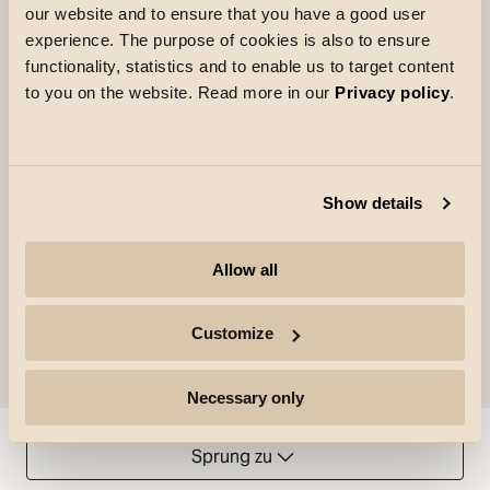
our website and to ensure that you have a good user
Die stilvolle, schlanke Leuchte mit präziser
experience. The purpose of cookies is also to ensure
Linsentechnologie lenkt das Licht gezielt dorthin,
functionality, statistics and to enable us to target content
to you on the website. Read more in our
Privacy policy
.
wo es benötigt wird. Der im Schienenadapter
integrierte Treiber verfügt über DIP-Schalter zur
einfachen Anpassung der Lichtleistung sowie zur
Reduzierung des UGR-Werts – für optimalen
Show details
Sehkomfort und maximale Flexibilität.
Allow all
Customize
Necessary only
Sprung zu