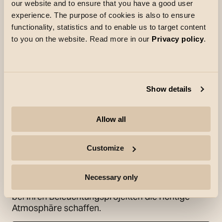
our website and to ensure that you have a good user
experience. The purpose of cookies is also to ensure
functionality, statistics and to enable us to target content
to you on the website. Read more in our
Privacy policy
.
Lassen Sie sich von
Show details
unseren Katalogen
inspirieren
Allow all
In unseren Katalogen finden Sie tolle Tipps für
Customize
Ihre nächsten Projekte. Hier gehen wir Schritt für
Schritt auf unsere Produkte ein, stellen Ihnen
relevante Produkte in verschiedenen
Necessary only
Preisklassen vor und geben Ihnen Tipps, wie Sie
bei Ihren Beleuchtungsprojekten die richtige
Atmosphäre schaffen.