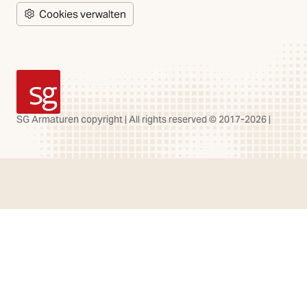
Cookies verwalten
SG Armaturen
SG Armaturen copyright | All rights reserved © 2017-2026 |