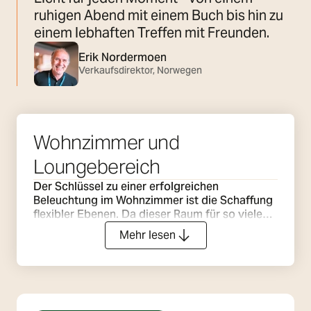
ruhigen Abend mit einem Buch bis hin zu
einem lebhaften Treffen mit Freunden.
Erik Nordermoen
Verkaufsdirektor, Norwegen
Wohnzimmer und
Loungebereich
Der Schlüssel zu einer erfolgreichen
Beleuchtung im Wohnzimmer ist die Schaffung
flexibler Ebenen. Da dieser Raum für so viele
verschiedene Aktivitäten genutzt wird - Lesen,
Mehr lesen
Fernsehen, Unterhaltung und Entspannung -
reicht eine einzige Lichtquelle nie aus. Ein gut
durchdachter Plan kombiniert verschiedene
Arten von Licht, die unabhängig voneinander
gesteuert werden können, und ermöglicht es