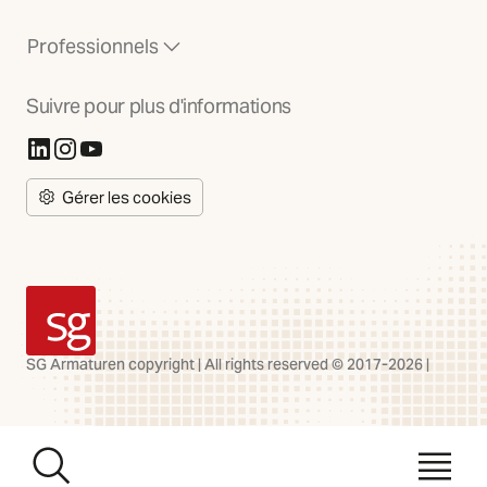
Professionnels
Suivre pour plus d'informations
(S'ouvre dans un nouvel onglet)
(S'ouvre dans un nouvel onglet)
(S'ouvre dans un nouvel onglet)
Gérer les cookies
SG Armaturen
SG Armaturen copyright | All rights reserved © 2017-2026 |