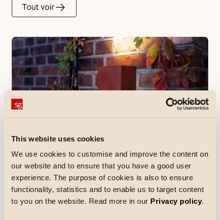
Tout voir
This website uses cookies
5 minutes lues
Produit
La famille de produits Artes
We use cookies to customise and improve the content on
our website and to ensure that you have a good user
La gamme Artes de SG Armaturen représente une
famille complète d'appliques murales qui allient un
experience. The purpose of cookies is also to ensure
design élégant à un éclairage fonctionnel.
functionality, statistics and to enable us to target content
Lire
to you on the website. Read more in our
Privacy policy
.