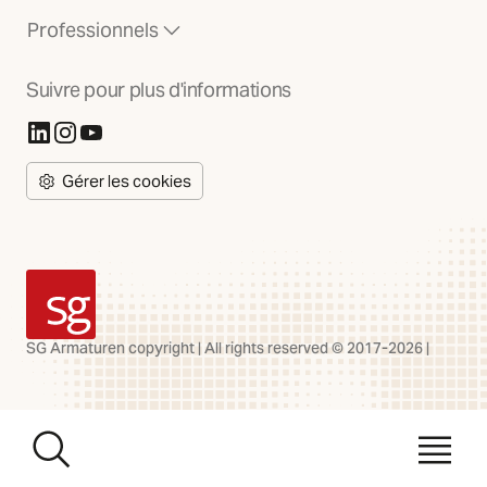
Professionnels
Suivre pour plus d'informations
(S'ouvre dans un nouvel onglet)
(S'ouvre dans un nouvel onglet)
(S'ouvre dans un nouvel onglet)
Gérer les cookies
SG Armaturen
SG Armaturen copyright | All rights reserved © 2017-2026 |