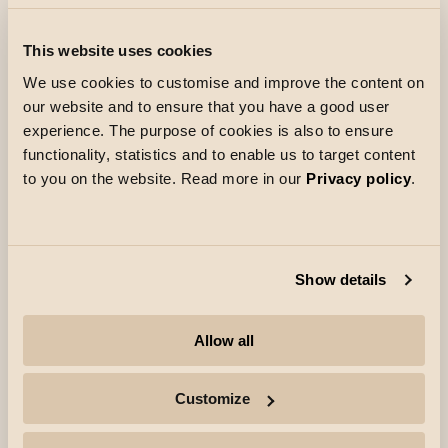
Grâce à l’application de mise en service SG
Connect, le contrôle de l’éclairage s’avère facile
This website uses cookies
à configurer. Compatible avec un capteur sans
We use cookies to customise and improve the content on
fil, le luminaire peut également être associé à
our website and to ensure that you have a good user
d’autres luminaires SG Connect dotés de
experience. The purpose of cookies is also to ensure
functionality, statistics and to enable us to target content
capteurs intégrés au sein d’un système plus
to you on the website. Read more in our
Privacy policy
.
vaste, susceptible d’être facilement élargi ou
reconfiguré au besoin.
Le luminaire s’allume et s’éteind selon des
périodes prédéfinies, contribuant ainsi aux
Show details
économies d’énergie. Le Rax Soft Connect
s’installe facilement grâce à ses ressorts, qui
Allow all
s’adaptent à des plafonds d’une épaisseur
comprise entre 1 et 50 mm.
Customize