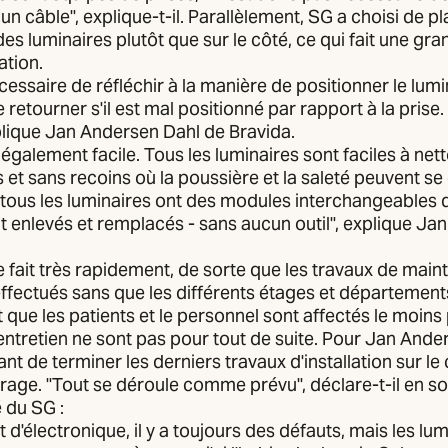
un câble", explique-t-il. Parallèlement, SG a choisi de pl
des luminaires plutôt que sur le côté, ce qui fait une gr
lation.
écessaire de réfléchir à la manière de positionner le lumi
e retourner s'il est mal positionné par rapport à la prise. I
plique Jan Andersen Dahl de Bravida.
t également facile. Tous les luminaires sont faciles à net
s et sans recoins où la poussière et la saleté peuvent se
ous les luminaires ont des modules interchangeables 
t enlevés et remplacés - sans aucun outil", explique J
e fait très rapidement, de sorte que les travaux de mai
ffectués sans que les différents étages et département
t que les patients et le personnel sont affectés le moins
entretien ne sont pas pour tout de suite. Pour Jan Ander
nt de terminer les derniers travaux d'installation sur le 
irage. "Tout se déroule comme prévu", déclare-t-il en so
é du SG :
it d'électronique, il y a toujours des défauts, mais les l