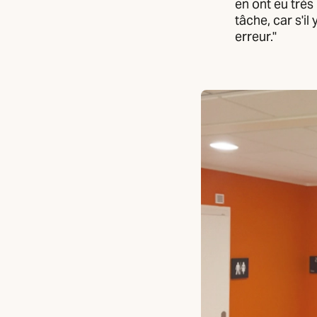
en ont eu très 
tâche, car s'il
erreur."