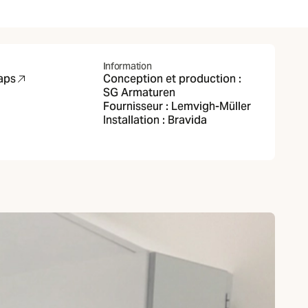
Information
aps
Conception et production :
ans un nouvel onglet)
SG Armaturen
Fournisseur :
Lemvigh-Müller
Installation :
Bravida