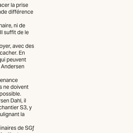
acer la prise
ande différence
naire, ni de
l suffit de le
toyer, avec des
 cacher. En
qui peuvent
an Andersen
ntenance
s ne doivent
 possible.
sen Dahl, il
chantier S3, y
ulignant la
uminaires de SGƒ