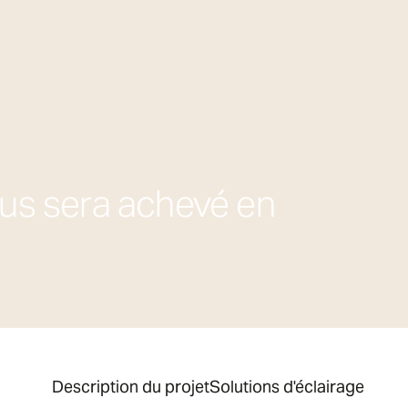
rhus sera achevé en
Liste des contenus
Description du projet
Solutions d'éclairage