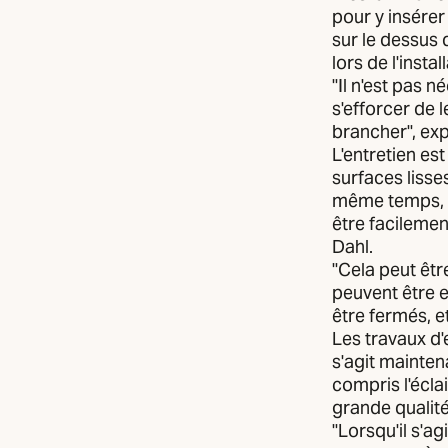
pour y insérer 
sur le dessus 
lors de l'instal
"Il n'est pas n
s'efforcer de l
brancher", ex
L'entretien es
surfaces lisse
même temps, t
être facilemen
Dahl.
"Cela peut êtr
peuvent être e
être fermés, e
Les travaux d'
s'agit maintena
compris l'écla
grande qualit
"Lorsqu'il s'ag