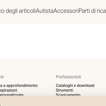
o degli articoli
Autista
Accessori
Parti di ri
nti
Professionisti
a e approfondimento
Cataloghi e download
ispirazioni
Strumenti
personalizzate
Scaricamento
Support
s