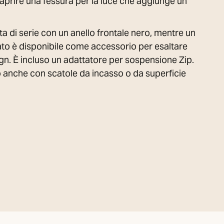
e aprire una fessura per la luce che aggiunge un
ita di serie con un anello frontale nero, mentre un
ato è disponibile come accessorio per esaltare
ign. È incluso un adattatore per sospensione Zip.
o anche con scatole da incasso o da superficie