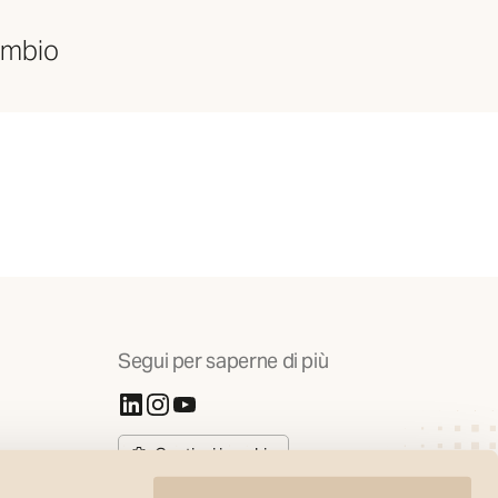
cambio
Segui per saperne di più
(Si apre in una nuova scheda)
(Si apre in una nuova scheda)
(Si apre in una nuova scheda)
Gestisci i cookie