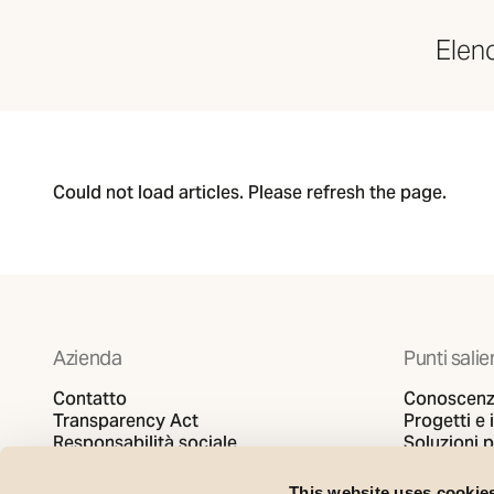
Elenc
Could not load articles. Please refresh the page.
Azienda
Punti salie
Contatto
Conoscenz
Transparency Act
Progetti e 
Responsabilità sociale
Soluzioni 
Informativa sulla privacy
SG video
Politica sui cookie
This website uses cookie