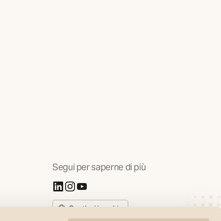
Segui per saperne di più
(Si apre in una nuova scheda)
(Si apre in una nuova scheda)
(Si apre in una nuova scheda)
Gestisci i cookie