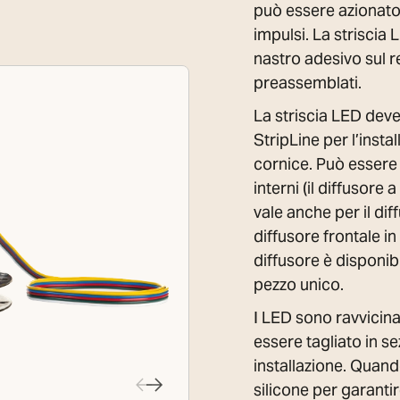
può essere azionato
impulsi. La striscia
nastro adesivo sul r
preassemblati.
La striscia LED deve 
StripLine per l’insta
cornice. Può essere 
interni (il diffusore 
vale anche per il dif
diffusore frontale in
diffusore è disponib
pezzo unico.
I LED sono ravvicin
essere tagliato in s
installazione. Quand
silicone per garanti