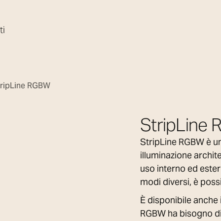
ti
tripLine RGBW
StripLine
StripLine RGBW è un s
illuminazione archite
uso interno ed estern
modi diversi, è possi
È disponibile anche 
RGBW ha bisogno di un