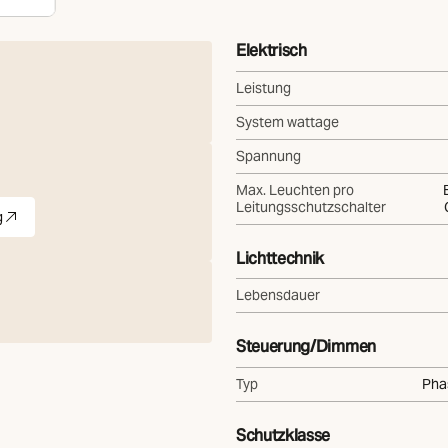
Elektrisch
Leistung
System wattage
Spannung
Max. Leuchten pro
Leitungsschutzschalter
g
te)
et in neuer Registerkarte)
Lichttechnik
Lebensdauer
Steuerung/Dimmen
Typ
Pha
Schutzklasse