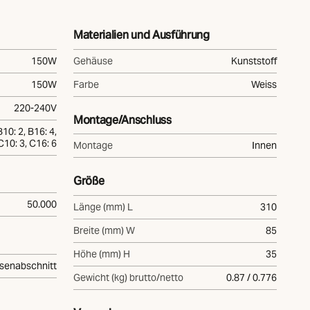
Materialien und Ausführung
150W
Gehäuse
Kunststoff
150W
Farbe
Weiss
220-240V
Montage/Anschluss
B10: 2, B16: 4,
C10: 3, C16: 6
Montage
Innen
Größe
50.000
Länge (mm) L
310
Breite (mm) W
85
Höhe (mm) H
35
senabschnitt
Gewicht (kg) brutto/netto
0.87 / 0.776