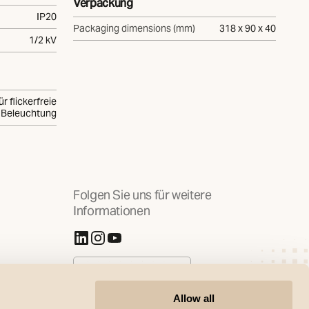
Verpackung
IP20
Packaging dimensions (mm)
318 x 90 x 40
1/2 kV
ür flickerfreie
Beleuchtung
Folgen Sie uns für weitere
Informationen
(Öffnet in neuer Registerkarte)
(Öffnet in neuer Registerkarte)
(Öffnet in neuer Registerkarte)
Cookies verwalten
Allow all