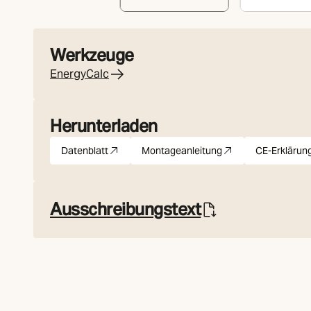
Werkzeuge
EnergyCalc
Herunterladen
Datenblatt
Montageanleitung
CE-Erklärun
pdf
(Öffnet in neuer Registerkarte)
pdf
(Öffnet in neuer Registerkar
pdf
(Öffn
Ausschreibungstext