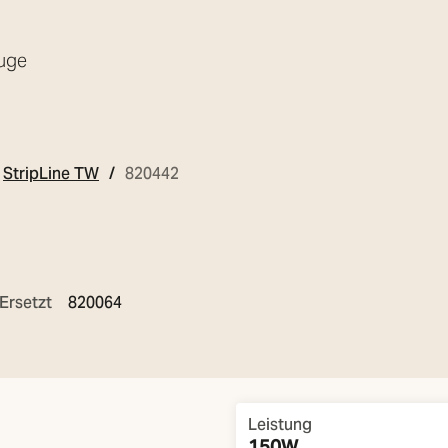
uge
StripLine TW
820442
Ersetzt
820064
Overview
Leistung
150W