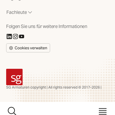
Fachleute
Folgen Sie uns für weitere Informationen
(Öffnet in neuer Registerkarte)
(Öffnet in neuer Registerkarte)
(Öffnet in neuer Registerkarte)
Cookies verwalten
SG Armaturen
SG Armaturen copyright | All rights reserved © 2017-2026 |