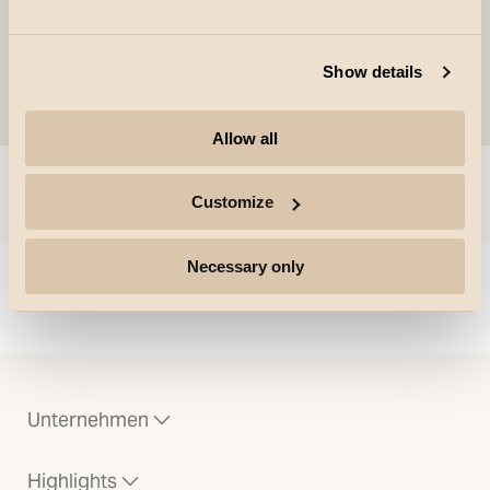
Show details
Allow all
Sprung zu
Customize
Necessary only
Could not load articles. Please refresh the page.
Unternehmen
Highlights