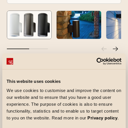
Metro
Stilvolle Wandleuchte für den Aussenbereich. In
This website uses cookies
den Versionen Wandleuchte, mit Lichtaustritt
We use cookies to customise and improve the content on
nach unten oder nach oben und unten, sowie als
our website and to ensure that you have a good user
Deckenleuchte erhältlich. Leuchtmittel
experience. The purpose of cookies is also to ensure
austauschbar (GU10). Eckmontage durch
functionality, statistics and to enable us to target content
Zubehör (optional) möglich.
to you on the website. Read more in our
Privacy policy
.