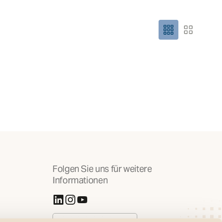
Größe des Rasters
Folgen Sie uns für weitere
Informationen
(Öffnet in neuer Registerkarte)
(Öffnet in neuer Registerkarte)
(Öffnet in neuer Registerkarte)
Cookies verwalten