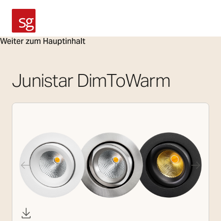
SG Armaturen
Weiter zum Hauptinhalt
Junistar DimToWarm