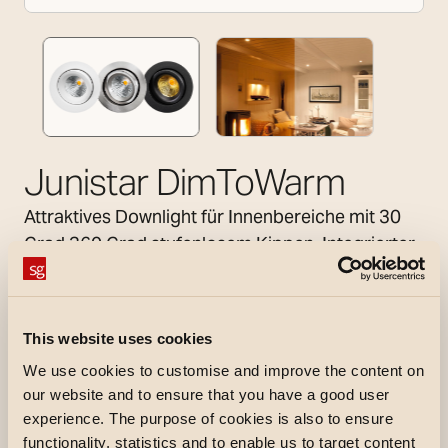
Junistar DimToWarm
Attraktives Downlight für Innenbereiche mit 30
Grad 360 Grad stufenlosem Kippen. Integrierter
effektiver LED-Chip mit DimToWarm 2800K-
2000K, über dimmbaren Phasendimmer oder
DALI-Treiber. Aus pulverlackiertem
This website uses cookies
Druckgussaluminium oder gebürstetem Stahl,
We use cookies to customise and improve the content on
Glasabschirmung. 42 Grad Streuungswinkel
our website and to ensure that you have a good user
über Reflektor. Niedrig eingebaut, Ø83 Lochmaß.
experience. The purpose of cookies is also to ensure
Werkzeugfreie Montage in Montagebox für
functionality, statistics and to enable us to target content