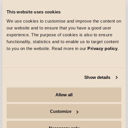
Referenzen
Das Moses-Zentrum
This website uses cookies
Das Moses-Zentrum in Nittedal wurde kürzlich nach
einer Erweiterung wiedereröffnet. SG half bei der
We use cookies to customise and improve the content on
Beleuchtung, als sich die Größe des Einkaufszentrums
our website and to ensure that you have a good user
verdoppelte.
Mehr entdecken
experience. The purpose of cookies is also to ensure
functionality, statistics and to enable us to target content
to you on the website. Read more in our
Privacy policy
.
Show details
Allow all
Customize