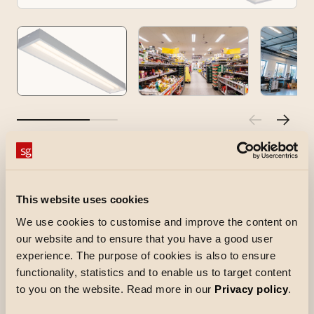
Basic
Die Basic ist eine robuste und sehr effiziente
This website uses cookies
Deckenleuchte für den Einsatz in Fluren, Archiv-
We use cookies to customise and improve the content on
und Lagerräumen sowie ähnlichen Bereichen.
our website and to ensure that you have a good user
Gehäuse aus lackiertem Stahl und Abschirmung
experience. The purpose of cookies is also to ensure
aus Acryl. Leistungsstarker LED-Chip mit sehr
functionality, statistics and to enable us to target content
hoher Lumenleistung.
to you on the website. Read more in our
Privacy policy
.