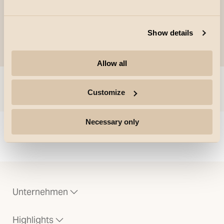
Show details
Allow all
Sprung zu
Customize
Necessary only
Could not load articles. Please refresh the page.
Unternehmen
Highlights