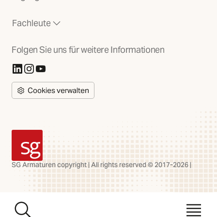
Fachleute
Folgen Sie uns für weitere Informationen
(Öffnet in neuer Registerkarte)
(Öffnet in neuer Registerkarte)
(Öffnet in neuer Registerkarte)
Cookies verwalten
SG Armaturen
SG Armaturen copyright | All rights reserved © 2017-2026 |