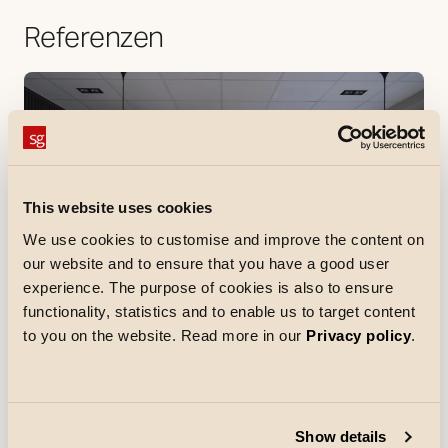
Referenzen
This website uses cookies
We use cookies to customise and improve the content on
our website and to ensure that you have a good user
experience. The purpose of cookies is also to ensure
functionality, statistics and to enable us to target content
to you on the website. Read more in our
Privacy policy
.
Referenzen
AB Elektro
AB Elektro ist ein Elektroinstallationsunternehmen mit
Sitz in Alta. Seit 1995 führt das Unternehmen
Show details
Elektroinstallationen in ganz Nordnorwegen durch und