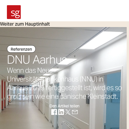
SG Armaturen
Weiter zum Hauptinhalt
Referenzen
DNU Aarhus
Wenn das Neue
Universitätskrankenhaus (NNU) in
Aarhus 2019 fertiggestellt ist, wird es so
groß sein wie eine dänische Kleinstadt.
Den Artikel teilen
(Öffnet in neuer Registerkarte)
(Öffnet in neuer Registerkarte)
(Öffnet in neuer Registerkarte)
(Öffnet in neuer Registerka