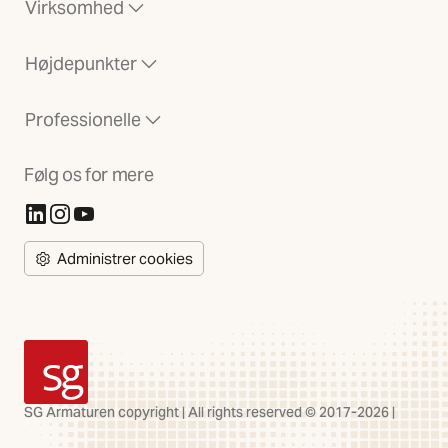
Virksomhed
Højdepunkter
Professionelle
Følg os for mere
(Åbner i ny fane)
(Åbner i ny fane)
(Åbner i ny fane)
Administrer cookies
SG Armaturen
SG Armaturen copyright | All rights reserved © 2017-2026 |