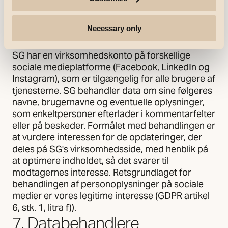
opbevares i op til 12 måneder, eller indtil
samtykket trækkes tilbage.
g. Sociale medier
Necessary only
SG har en virksomhedskonto på forskellige
sociale medieplatforme (Facebook, LinkedIn og
Instagram), som er tilgængelig for alle brugere af
tjenesterne. SG behandler data om sine følgeres
navne, brugernavne og eventuelle oplysninger,
som enkeltpersoner efterlader i kommentarfelter
eller på beskeder. Formålet med behandlingen er
at vurdere interessen for de opdateringer, der
deles på SG's virksomhedsside, med henblik på
at optimere indholdet, så det svarer til
modtagernes interesse. Retsgrundlaget for
behandlingen af personoplysninger på sociale
medier er vores legitime interesse (GDPR artikel
6, stk. 1, litra f)).
7. Databehandlere