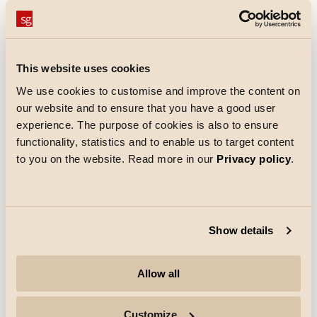
deltagerne, at oplysningerne kan bruges til
personlig kommunikation og opfølgning (GDPR
artikel 6, nr. 1, litra a).
f. Adfærdsanalyse og
This website uses cookies
kampagneoptimering
We use cookies to customise and improve the content on
our website and to ensure that you have a good user
Vi indsamler personoplysninger om din digitale
experience. The purpose of cookies is also to ensure
adfærd på tværs af vores kanaler, såsom
functionality, statistics and to enable us to target content
nyhedsbreve, SMS, spil/konkurrencer,
to you on the website. Read more in our
Privacy policy
.
hjemmesider, apps og push-meddelelser.
Formålet er at sikre god og målrettet
kommunikation til dig som kunde eller bruger. Vi
opnår dette ved at etablere en omfattende
kundeprofil, der indfanger interesser og
Show details
aktiviteter, analysere brugeradfærd, optimere
kampagner og tilpasse kommunikation og
Allow all
indhold.
Behandlingen sker på baggrund af dit samtykke
(GDPR artikel 6, stk. 1, litra a), og oplysningerne
Customize