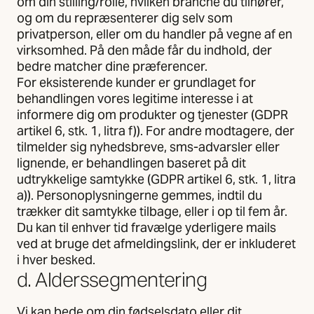
om din stilling/rolle, hvilken branche du tilhører,
og om du repræsenterer dig selv som
privatperson, eller om du handler på vegne af en
virksomhed. På den måde får du indhold, der
bedre matcher dine præferencer.
For eksisterende kunder er grundlaget for
behandlingen vores legitime interesse i at
informere dig om produkter og tjenester (GDPR
artikel 6, stk. 1, litra f)). For andre modtagere, der
tilmelder sig nyhedsbreve, sms-advarsler eller
lignende, er behandlingen baseret på dit
udtrykkelige samtykke (GDPR artikel 6, stk. 1, litra
a)). Personoplysningerne gemmes, indtil du
trækker dit samtykke tilbage, eller i op til fem år.
Du kan til enhver tid fravælge yderligere mails
ved at bruge det afmeldingslink, der er inkluderet
i hver besked.
d. Alderssegmentering
Vi kan bede om din fødselsdato eller dit