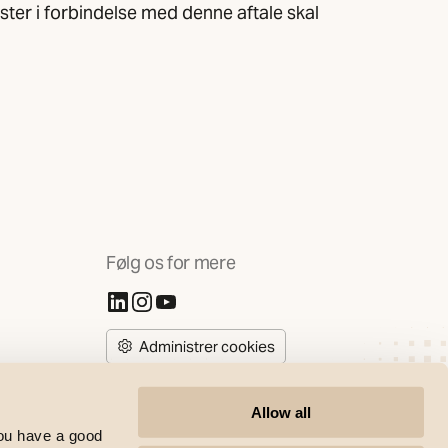
ister i forbindelse med denne aftale skal
Følg os for mere
(Åbner i ny fane)
(Åbner i ny fane)
(Åbner i ny fane)
Administrer cookies
Allow all
you have a good