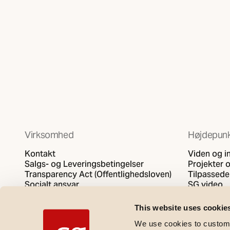
Virksomhed
Højdepunk
Kontakt
Viden og i
Salgs- og Leveringsbetingelser
Projekter o
Transparency Act (Offentlighedsloven)
Tilpassede
Socialt ansvar
SG video
Fortrolighedspolitik
Politik for cookies
This website uses cookie
We use cookies to customi