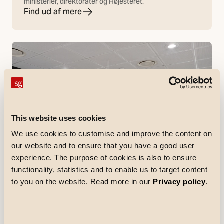
ministerier, direktorater og Højesteret.
Find ud af mere
This website uses cookies
We use cookies to customise and improve the content on
our website and to ensure that you have a good user
experience. The purpose of cookies is also to ensure
functionality, statistics and to enable us to target content
to you on the website. Read more in our
Privacy policy
.
Referencer
Jyske Bank
Jyske Bank er i gang med en omfattende renovering af
bl.a. belysningen i deres afdelinger rundt om i landet,