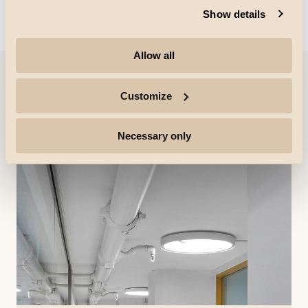
Show details
Could not load articles. Please refresh the page.
Allow all
Customize
Referencer
Necessary only