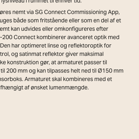
lysniveau i rummet til enhver tid.
føres nemt via SG Connect Commissioning App,
uges både som fritstående eller som en del af et
nemt kan udvides eller omkonfigureres efter
0-200 Connect kombinerer avanceret optik med
t. Den har optimeret linse og reflektoroptik for
rol, og satinmat reflektor giver maksimal
kke konstruktion gør, at armaturet passer til
 til 200 mm og kan tilpasses helt ned til Ø150 mm
ensorboks. Armaturet skal kombineres med et
 afhængigt af ønsket lumenmængde.