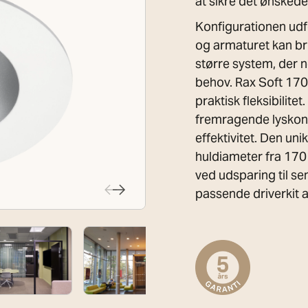
at sikre det ønskede 
Konfigurationen ud
og armaturet kan br
større system, der 
behov. Rax Soft 17
praktisk fleksibilite
fremragende lyskont
effektivitet. Den uni
huldiameter fra 170
ved udsparing til s
passende driverkit