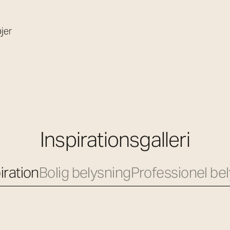
jer
Inspirationsgalleri
iration
Bolig belysning
Professionel be