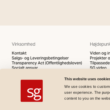
Virksomhed
Højdepunk
Kontakt
Viden og i
Salgs- og Leveringsbetingelser
Projekter o
Transparency Act (Offentlighedsloven)
Tilpassede
Socialt ansvar
SG video
Fortrolighedspolitik
Politik for cookies
This website uses cookie
We use cookies to customi
user experience. The purpos
content to you on the web