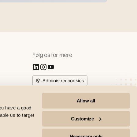
Følg os for mere
(Åbner i ny fane)
(Åbner i ny fane)
(Åbner i ny fane)
Administrer cookies
Allow all
you have a good
able us to target
Customize
SG Armaturen copyright | All rights reserved © 2017-2026 |
Necessary only