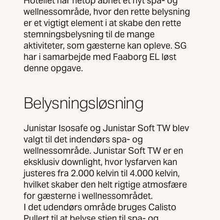
Hotellet har netop åbnet et nyt spa- og
wellnessområde, hvor den rette belysning
er et vigtigt element i at skabe den rette
stemningsbelysning til de mange
aktiviteter, som gæsterne kan opleve. SG
har i samarbejde med Faaborg EL løst
denne opgave.
Belysningsløsning
Junistar Isosafe og Junistar Soft TW blev
valgt til det indendørs spa- og
wellnessområde. Junistar Soft TW er en
eksklusiv downlight, hvor lysfarven kan
justeres fra 2.000 kelvin til 4.000 kelvin,
hvilket skaber den helt rigtige atmosfære
for gæsterne i wellnessområdet.
I det udendørs område bruges Calisto
Pullert til at belyse stien til spa- og