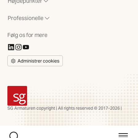
Højdepunkter
Professionelle
Følg os for mere
(Åbner i ny fane)
(Åbner i ny fane)
(Åbner i ny fane)
Administrer cookies
SG Armaturen
SG Armaturen copyright | All rights reserved © 2017-2026 |