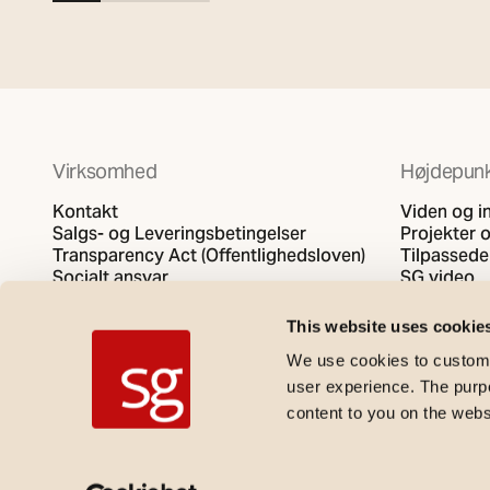
Virksomhed
Højdepunk
Kontakt
Viden og i
Salgs- og Leveringsbetingelser
Projekter o
Transparency Act (Offentlighedsloven)
Tilpassede
Socialt ansvar
SG video
Fortrolighedspolitik
Politik for cookies
This website uses cookie
We use cookies to customi
user experience. The purpos
content to you on the web
SG Armaturen