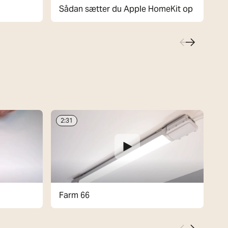
Sådan sætter du Apple HomeKit op
S
2:31
1:
Farm 66
S