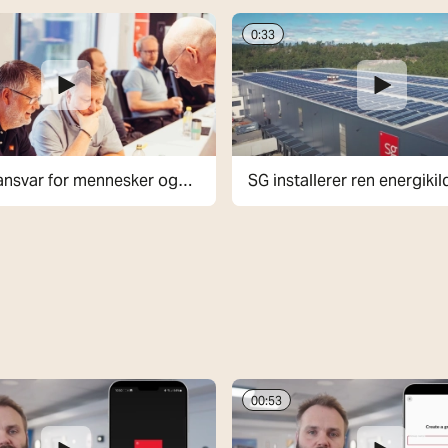
0:33
 ansvar for mennesker og
SG installerer ren energikil
hovedkvarteret
00:53