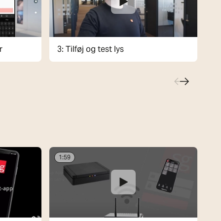
r
3: Tilføj og test lys
4:
1:59
1: