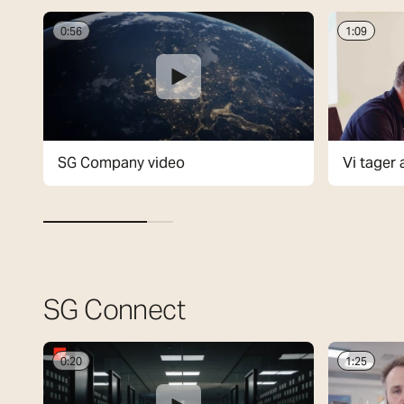
0:56
1:09
SG Company video
Vi tager
miljø
SG Connect
0:20
1:25