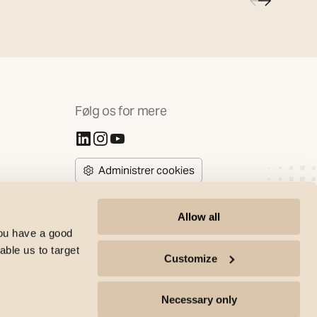
Følg os for mere
(Åbner i ny fane)
(Åbner i ny fane)
(Åbner i ny fane)
Administrer cookies
Allow all
you have a good
able us to target
Customize
SG Armaturen copyright | All rights reserved © 2017-2026 |
Necessary only