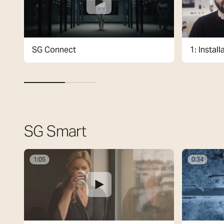
SG Connect
1: Instal
SG Smart
1:05
0:34