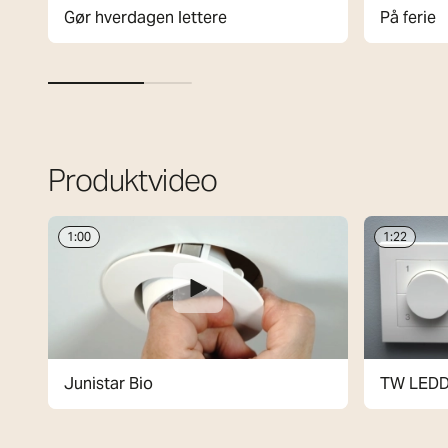
Gør hverdagen lettere
På ferie
Produktvideo
1:00
1:22
Junistar Bio
TW LEDD